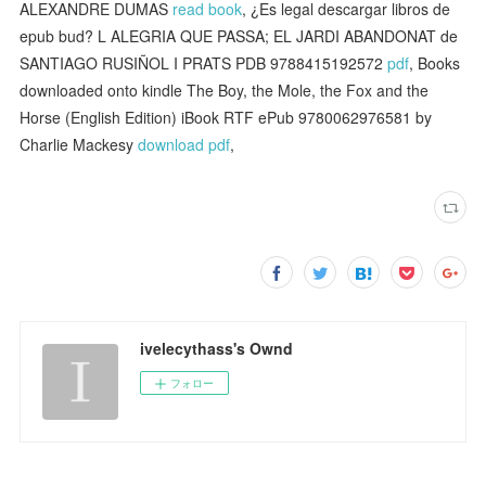
ALEXANDRE DUMAS
read book
, ¿Es legal descargar libros de
epub bud? L ALEGRIA QUE PASSA; EL JARDI ABANDONAT de
SANTIAGO RUSIÑOL I PRATS PDB 9788415192572
pdf
, Books
downloaded onto kindle The Boy, the Mole, the Fox and the
Horse (English Edition) iBook RTF ePub 9780062976581 by
Charlie Mackesy
download pdf
,
ivelecythass's Ownd
フォロー