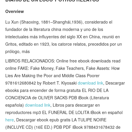
Overview
Lu Xun (Shaoxing, 1881–Shanghái,1936), considerado el
fundador de la literatura china moderna y uno de los
intelectuales más influyentes del siglo XX en China, reunió en
Gritos, editado en 1923, los catorce relatos, precedidos por un
prólogo, más
LIBROS RELACIONADOS: Online free ebook downloads read
online FAKE: Fake Money, Fake Teachers, Fake Assets: How
Lies Are Making the Poor and Middle Class Poorer
9781612680842 by Robert T. Kiyosaki
download link
, Descargar
ebooks para encender de forma gratuita EL RIO DE LA
CONCIENCIA de OLIVER SACKS PDB iBook (Literatura
española)
download link
, Libros para descargar en
reproductores mp3 EL FUNERAL DE LOLITA iBook en español
here
, Descargar ebook epub gratis LA TULIPE NOIRE
(INCLUYE CD) (16E ED.) PDB PDF iBook 9788431678432 de