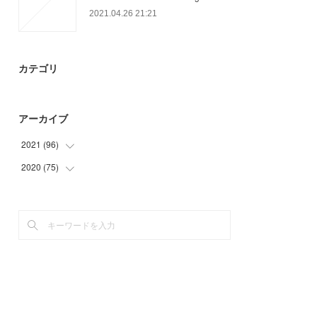
2021.04.26 21:21
カテゴリ
アーカイブ
2021
(
96
)
2020
(
75
(
2
)
)
(
18
)
(
6
)
(
25
)
(
14
)
(
21
)
(
25
)
(
30
)
(
30
)