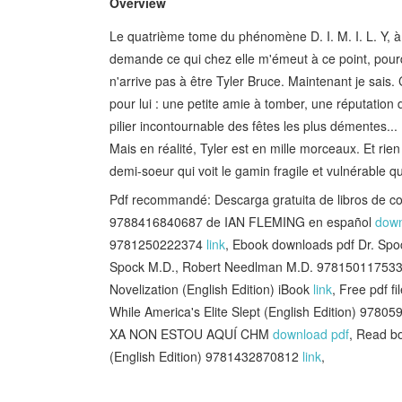
Overview
Le quatrième tome du phénomène D. I. M. I. L. Y, à 
demande ce qui chez elle m'émeut à ce point, pourqu
n'arrive pas à être Tyler Bruce. Maintenant je sais. C
pour lui : une petite amie à tomber, une réputation d
pilier incontournable des fêtes les plus démentes...
Mais en réalité, Tyler est en mille morceaux. Et rie
demi-soeur qui voit le gamin fragile et vulnérable qu
Pdf recommandé: Descarga gratuita de libros d
9788416840687 de IAN FLEMING en español
down
9781250222374
link
, Ebook downloads pdf Dr. Spoc
Spock M.D., Robert Needlman M.D. 97815011753
Novelization (English Edition) iBook
link
, Free pdf f
While America's Elite Slept (English Edition) 978
XA NON ESTOU AQUÍ CHM
download pdf
, Read b
(English Edition) 9781432870812
link
,