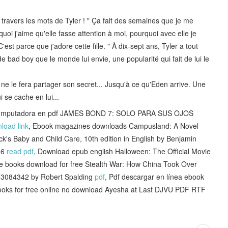
travers les mots de Tyler ! " Ça fait des semaines que je me
oi j'aime qu'elle fasse attention à moi, pourquoi avec elle je
'est parce que j'adore cette fille. " À dix-sept ans, Tyler a tout
e bad boy que le monde lui envie, une popularité qui fait de lui le
n ne le fera partager son secret... Jusqu'à ce qu'Eden arrive. Une
i se cache en lui...
e computadora en pdf JAMES BOND 7: SOLO PARA SUS OJOS
load link
, Ebook magazines downloads Campusland: A Novel
k's Baby and Child Care, 10th edition in English by Benjamin
36
read pdf
, Download epub english Halloween: The Official Movie
ile books download for free Stealth War: How China Took Over
0593084342 by Robert Spalding
pdf
, Pdf descargar en línea ebook
ooks for free online no download Ayesha at Last DJVU PDF RTF