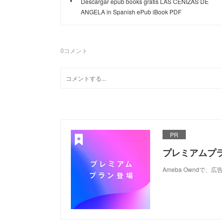
Descargar epub books gratis LAS CENIZAS DE
ANGELA in Spanish ePub iBook PDF
0
コメント
PR
プレミアムプ
Ameba Ownd