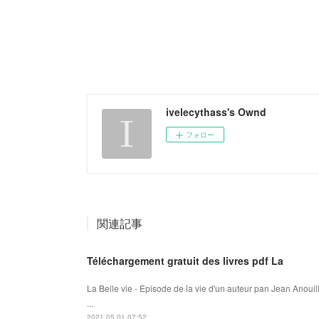
ivelecythass's Ownd
フォロー
関連記事
Téléchargement gratuit des livres pdf La
La Belle vie - Episode de la vie d'un auteur pan Jean Anouil
...
2021.05.01 07:52