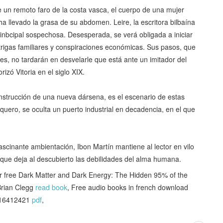
e un remoto faro de la costa vasca, el cuerpo de una mujer
 ha llevado la grasa de su abdomen. Leire, la escritora bilbaína
rinbcipal sospechosa. Desesperada, se verá obligada a iniciar
ntrigas familiares y conspiraciones económicas. Sus pasos, que
es, no tardarán en desvelarle que está ante un imitador del
izó Vitoria en el siglo XIX.
onstrucción de una nueva dársena, es el escenario de estas
quero, se oculta un puerto industrial en decadencia, en el que
cinante ambientación, Ibon Martín mantiene al lector en vilo
a que deja al descubierto las debilidades del alma humana.
 free Dark Matter and Dark Energy: The Hidden 95% of the
Brian Clegg
read book
, Free audio books in french download
0316412421
pdf
,