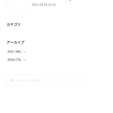
2021.04.26 21:21
カテゴリ
アーカイブ
2021
(
96
)
2020
(
75
(
2
)
)
(
18
)
(
6
)
(
25
)
(
14
)
(
21
)
(
25
)
(
30
)
(
30
)