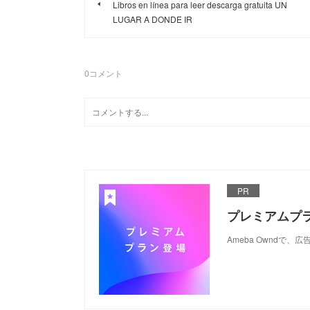
Libros en línea para leer descarga gratuita UN
LUGAR A DONDE IR
0
コメント
PR
プレミアムプ
Ameba Ownd