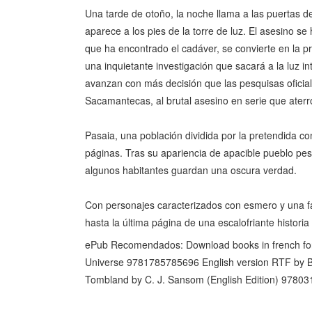
Una tarde de otoño, la noche llama a las puertas d
aparece a los pies de la torre de luz. El asesino se
que ha encontrado el cadáver, se convierte en la p
una inquietante investigación que sacará a la luz i
avanzan con más decisión que las pesquisas oficial
Sacamantecas, al brutal asesino en serie que aterror
Pasaia, una población dividida por la pretendida c
páginas. Tras su apariencia de apacible pueblo pes
algunos habitantes guardan una oscura verdad.
Con personajes caracterizados con esmero y una fas
hasta la última página de una escalofriante histori
ePub Recomendados: Download books in french for
Universe 9781785785696 English version RTF by 
Tombland by C. J. Sansom (English Edition) 978