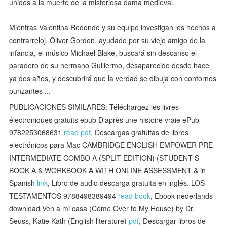
unidos a la muerte de la misteriosa dama medieval.
Mientras Valentina Redondo y su equipo investigan los hechos a
contrarreloj, Oliver Gordon, ayudado por su viejo amigo de la
infancia, el músico Michael Blake, buscará sin descanso el
paradero de su hermano Guillermo, desaparecido desde hace
ya dos años, y descubrirá que la verdad se dibuja con contornos
punzantes ...
PUBLICACIONES SIMILARES: Téléchargez les livres
électroniques gratuits epub D'après une histoire vraie ePub
9782253068631
read pdf
, Descargas gratuitas de libros
electrónicos para Mac CAMBRIDGE ENGLISH EMPOWER PRE-
INTERMEDIATE COMBO A (SPLIT EDITION) (STUDENT S
BOOK A & WORKBOOK A WITH ONLINE ASSESSMENT & in
Spanish
link
, Libro de audio descarga gratuita en inglés. LOS
TESTAMENTOS 9788498389494
read book
, Ebook nederlands
download Ven a mi casa (Come Over to My House) by Dr.
Seuss, Katie Kath (English literature)
pdf
, Descargar libros de